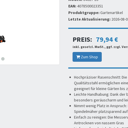
EAN:
4078500023351
Produktgruppe:
Gartenartikel
Letzte Aktualisierung:
2026-08-0
PREIS:
79,94 €
inkl. gesetzl. MwSt., ggf. zzgl. V
Zum Shop
Hochpräziser Rasenschnitt: Di
Qualitätsstahl ermöglichen eine
geeignet für kleine Gärten bis 
Leichte Handhabung: Dank der 
besonders geräuscharm und lei
Nimmt wenig Platz in Anspruch
Spindelmäher platzsparend au
Einfach zu reinigen: Die Messer
Antrocknen von nassem Gras