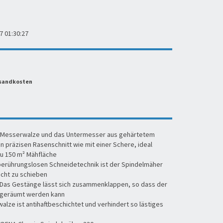
7 01:30:27
ersandkosten
e Messerwalze und das Untermesser aus gehärtetem
n präzisen Rasenschnitt wie mit einer Schere, ideal
zu 150 m² Mähfläche
berührungslosen Schneidetechnik ist der Spindelmäher
cht zu schieben
: Das Gestänge lässt sich zusammenklappen, so dass der
fgeräumt werden kann
walze ist antihaftbeschichtet und verhindert so lästiges