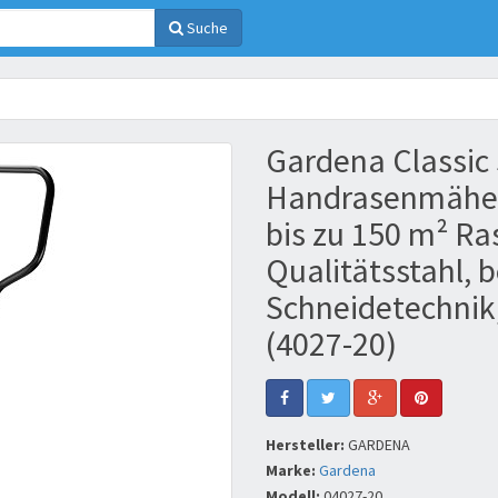
Suche
Gardena Classic
Handrasenmäher 
bis zu 150 m² R
Qualitätsstahl, 
Schneidetechnik
(4027-20)
Hersteller:
GARDENA
Marke:
Gardena
Modell:
04027-20